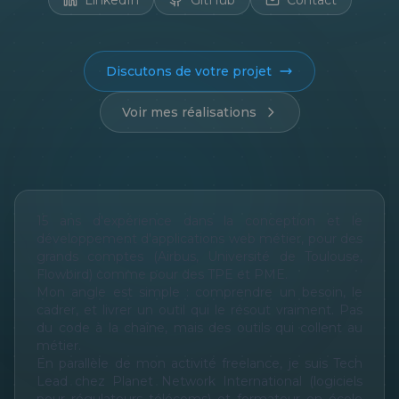
LinkedIn
GitHub
Contact
Discutons de votre projet
Voir mes réalisations
15 ans d'expérience dans la conception et le
développement d'applications web métier, pour des
grands comptes (Airbus, Université de Toulouse,
Flowbird) comme pour des TPE et PME.
Mon angle est simple : comprendre un besoin, le
cadrer, et livrer un outil qui le résout vraiment. Pas
du code à la chaîne, mais des outils qui collent au
métier.
En parallèle de mon activité freelance, je suis Tech
Lead chez Planet Network International (logiciels