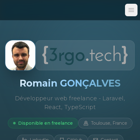
Op
Romain GONÇALVES
Développeur web freelance - Laravel,
React, TypeScript
Disponible en freelance
Toulouse, France