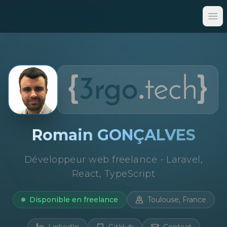
Op
Romain GONÇALVES
Développeur web freelance - Laravel,
React, TypeScript
Disponible en freelance
Toulouse, France