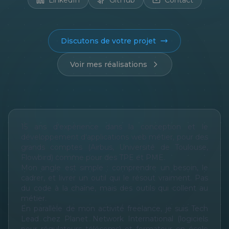
LinkedIn
GitHub
Contact
Discutons de votre projet
Voir mes réalisations
15 ans d'expérience dans la conception et le
développement d'applications web métier, pour des
grands comptes (Airbus, Université de Toulouse,
Flowbird) comme pour des TPE et PME.
Mon angle est simple : comprendre un besoin, le
cadrer, et livrer un outil qui le résout vraiment. Pas
du code à la chaîne, mais des outils qui collent au
métier.
En parallèle de mon activité freelance, je suis Tech
Lead chez Planet Network International (logiciels