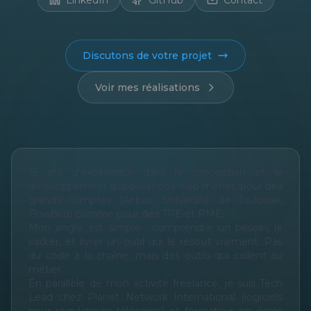
LinkedIn
GitHub
Contact
Discutons de votre projet
Voir mes réalisations
15 ans d'expérience dans la conception et le
développement d'applications web métier, pour des
grands comptes (Airbus, Université de Toulouse,
Flowbird) comme pour des TPE et PME.
Mon angle est simple : comprendre un besoin, le
cadrer, et livrer un outil qui le résout vraiment. Pas
du code à la chaîne, mais des outils qui collent au
métier.
En parallèle de mon activité freelance, je suis Tech
Lead chez Planet Network International (logiciels