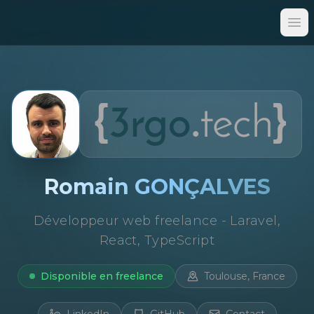
Op
Romain GONÇALVES
Développeur web freelance - Laravel,
React, TypeScript
Disponible en freelance
Toulouse, France