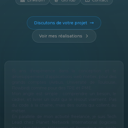
LinkedIn
GitHub
Contact
Discutons de votre projet
Voir mes réalisations
15 ans d'expérience dans la conception et le
développement d'applications web métier, pour des
grands comptes (Airbus, Université de Toulouse,
Flowbird) comme pour des TPE et PME.
Mon angle est simple : comprendre un besoin, le
cadrer, et livrer un outil qui le résout vraiment. Pas
du code à la chaîne, mais des outils qui collent au
métier.
En parallèle de mon activité freelance, je suis Tech
Lead chez Planet Network International (logiciels