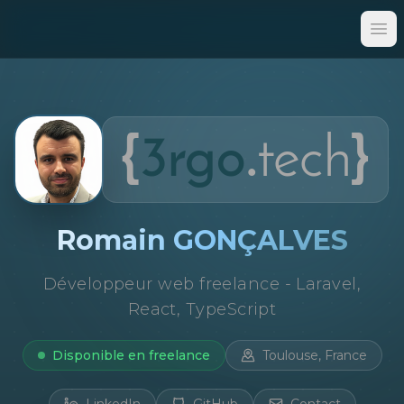
Op
Romain GONÇALVES
Développeur web freelance - Laravel,
React, TypeScript
Disponible en freelance
Toulouse, France