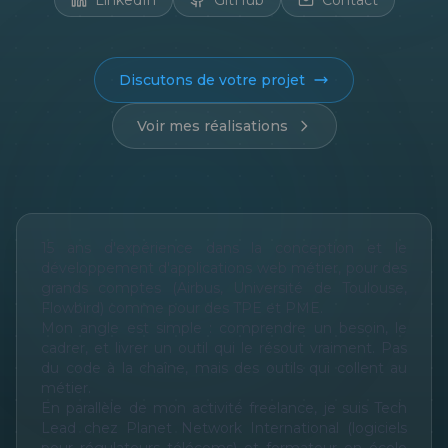
LinkedIn
GitHub
Contact
Discutons de votre projet
Voir mes réalisations
15 ans d'expérience dans la conception et le
développement d'applications web métier, pour des
grands comptes (Airbus, Université de Toulouse,
Flowbird) comme pour des TPE et PME.
Mon angle est simple : comprendre un besoin, le
cadrer, et livrer un outil qui le résout vraiment. Pas
du code à la chaîne, mais des outils qui collent au
métier.
En parallèle de mon activité freelance, je suis Tech
Lead chez Planet Network International (logiciels