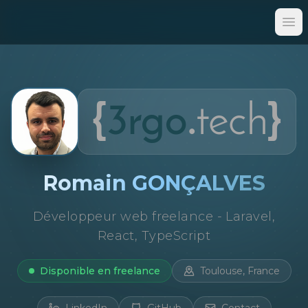
Op
Romain GONÇALVES
Développeur web freelance - Laravel,
React, TypeScript
Disponible en freelance
Toulouse, France